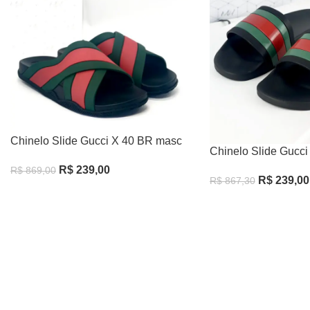
Chinelo Slide Gucci X 40 BR masc
Chinelo Slide Gucc
R$
239,00
R$
869,00
R$
239,00
R$
867,30
Leia Mais
Comprar