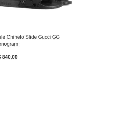
le Chinelo Slide Gucci GG
onogram
$
840,00
r Opções