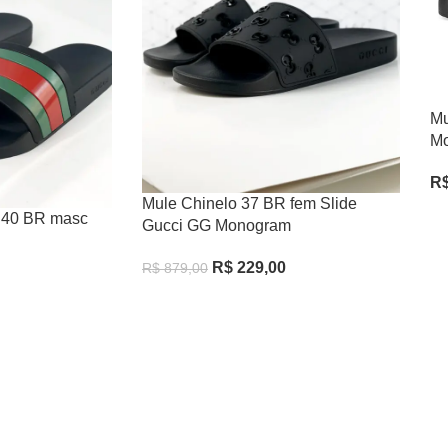
Mu
M
R
Ve
Mule Chinelo 37 BR fem Slide
i 40 BR masc
Gucci GG Monogram
R$
229,00
R$
879,00
Comprar