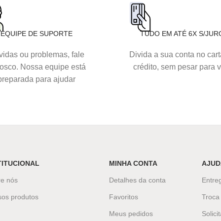
EQUIPE DE SUPORTE
TUDO EM ATÉ 6X S/JUR
idas ou problemas, fale
Divida a sua conta no car
osco. Nossa equipe está
crédito, sem pesar para 
preparada para ajudar
TITUCIONAL
MINHA CONTA
AJUD
re nós
Detalhes da conta
Entreg
sos produtos
Favoritos
Troca
Meus pedidos
Solici