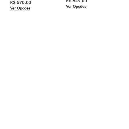
R$
849,00
R$
R$
570,00
Ver Opções
Ver
Ver Opções