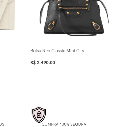
Bolsa Neo Classic Mini City
Bo
R$
2.490,00
R$
Ver Opções
Ve
OS
COMPRA 100% SEGURA