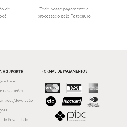
ão de
Todo nosso pagamento é
você!
processado pelo Pagseguro
A E SUPORTE
FORMAS DE PAGAMENTOS
a e frete
 e devoluções
tar troca/devolução
ções
ca de Privacidade