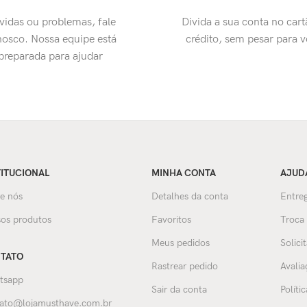
vidas ou problemas, fale
Divida a sua conta no cart
osco. Nossa equipe está
crédito, sem pesar para 
preparada para ajudar
TITUCIONAL
MINHA CONTA
AJUD
e nós
Detalhes da conta
Entreg
os produtos
Favoritos
Troca
Meus pedidos
Solici
TATO
Rastrear pedido
Avalia
tsapp
Sair da conta
Políti
ato@lojamusthave.com.br