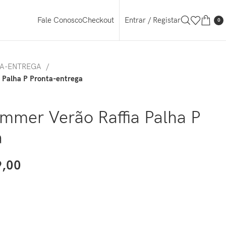
Entrar / Registar
Fale Conosco
Checkout
0
TA-ENTREGA
 Palha P Pronta-entrega
mmer Verão Raffia Palha P
a
,00