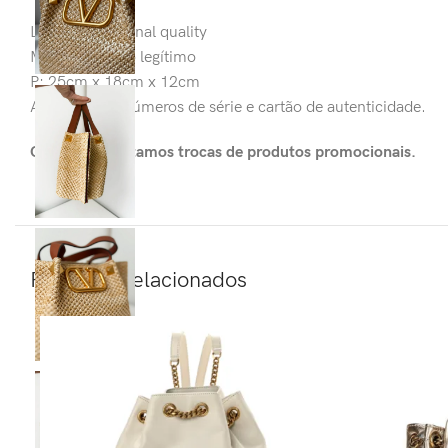
Linha: 1:1 original quality
Material: couro legítimo
P: 25cm x 18cm x 12cm
Acompanha: números de série e cartão de autenticidade.
OBS: Não aceitamos trocas de produtos promocionais.
Produtos relacionados