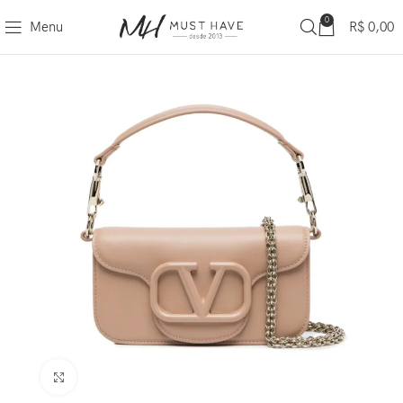
0
Menu
R$
0,00
Clique para ampliar