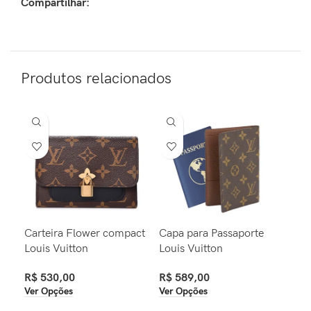
Compartilhar:
Produtos relacionados
Carteira Flower compact
Capa para Passaporte
Bol
Louis Vuitton
Louis Vuitton
Cha
Pre
R$
530,00
R$
589,00
Ver Opções
Ver Opções
R$