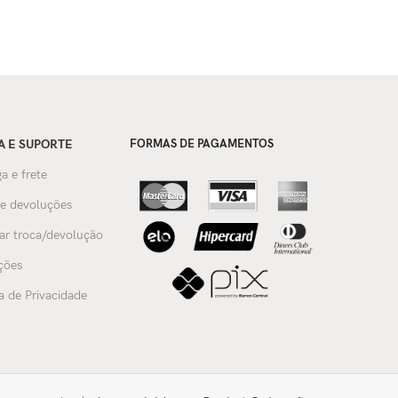
A E SUPORTE
FORMAS DE PAGAMENTOS
a e frete
 e devoluções
tar troca/devolução
ções
ca de Privacidade