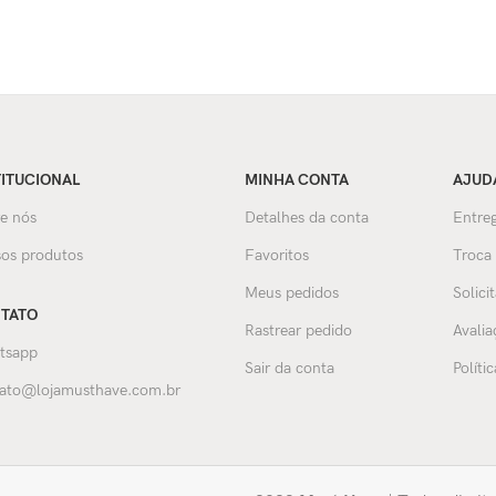
TITUCIONAL
MINHA CONTA
AJUD
e nós
Detalhes da conta
Entreg
os produtos
Favoritos
Troca
Meus pedidos
Solici
TATO
Rastrear pedido
Avalia
tsapp
Sair da conta
Políti
ato@lojamusthave.com.br