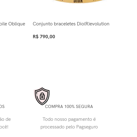
oile Oblique
Conjunto braceletes Dio(R)evolution
Ci
R$
790,00
R$
Comprar
Ve
OS
COMPRA 100% SEGURA
ão de
Todo nosso pagamento é
você!
processado pelo Pagseguro