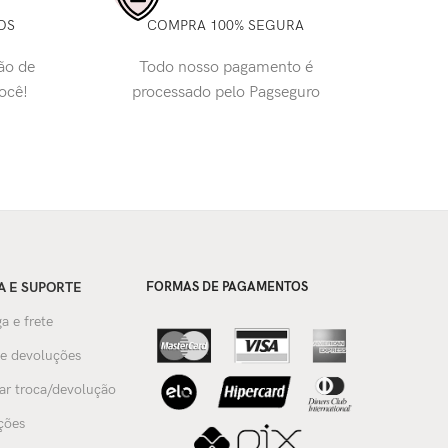
OS
COMPRA 100% SEGURA
ão de
Todo nosso pagamento é
você!
processado pelo Pagseguro
A E SUPORTE
FORMAS DE PAGAMENTOS
a e frete
 e devoluções
tar troca/devolução
ções