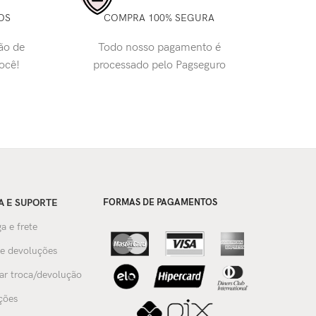
OS
COMPRA 100% SEGURA
ão de
Todo nosso pagamento é
você!
processado pelo Pagseguro
A E SUPORTE
FORMAS DE PAGAMENTOS
a e frete
 e devoluções
tar troca/devolução
ções