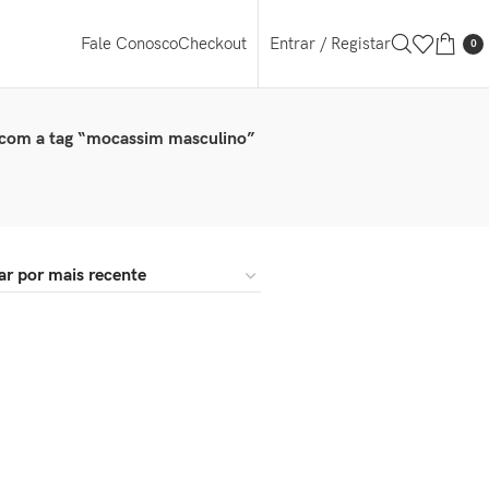
Entrar / Registar
Fale Conosco
Checkout
0
com a tag “mocassim masculino”