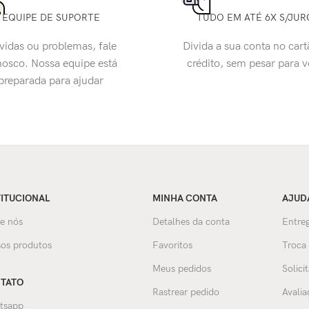
EQUIPE DE SUPORTE
TUDO EM ATÉ 6X S/JUR
vidas ou problemas, fale
Divida a sua conta no cart
osco. Nossa equipe está
crédito, sem pesar para 
preparada para ajudar
TITUCIONAL
MINHA CONTA
AJUD
e nós
Detalhes da conta
Entreg
os produtos
Favoritos
Troca
Meus pedidos
Solici
TATO
Rastrear pedido
Avalia
tsapp