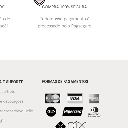
OS
COMPRA 100% SEGURA
ão de
Todo nosso pagamento é
você!
processado pelo Pagseguro
A E SUPORTE
FORMAS DE PAGAMENTOS
a e frete
 e devoluções
tar troca/devolução
ções