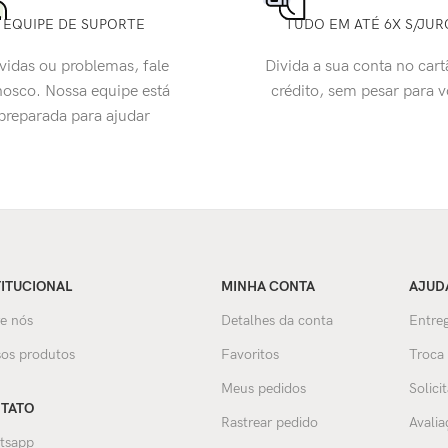
EQUIPE DE SUPORTE
TUDO EM ATÉ 6X S/JUR
vidas ou problemas, fale
Divida a sua conta no cart
osco. Nossa equipe está
crédito, sem pesar para 
preparada para ajudar
TITUCIONAL
MINHA CONTA
AJUD
e nós
Detalhes da conta
Entreg
os produtos
Favoritos
Troca
Meus pedidos
Solici
TATO
Rastrear pedido
Avalia
tsapp