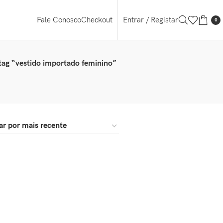
Entrar / Registar
Fale Conosco
Checkout
0
ag “vestido importado feminino”