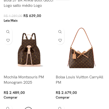
Bota 37 BR Ankle Boot Gucci
Logo salto médio Logo
R$
639,00
R$
1.289,00
Leia Mais
Mochila Montsouris PM
Bolsa Louis Vuitton CarryAll
Monogram 2025
PM
R$
2.489,00
R$
2.679,00
Comprar
Comprar