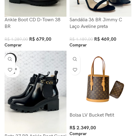
Ankle Boot CD D-Town 38
Sandália 36 BR Jimmy C
BR
Laço Aveline preta
R$
679,00
R$
469,00
R$
1.289,00
R$
1.189,00
Comprar
Comprar
-50%
VENDI
DOS
Bolsa LV Bucket Petit
R$
2.349,00
Comprar