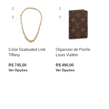
Man
Colar Graduated Link
Organizer de Poche
Mon
Tiffany
Louis Vuitton
R$
R$
745,00
R$
490,00
Ver
Ver Opções
Ver Opções