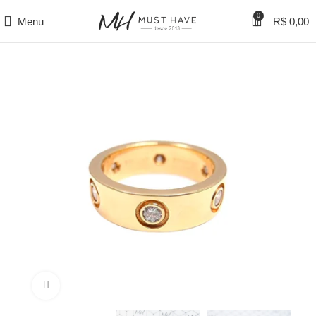
0
Menu
R$
0,00
Clique para ampliar