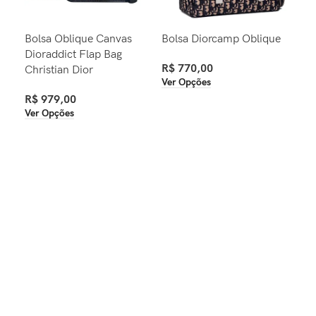
Bolsa Oblique Canvas
Bolsa Diorcamp Oblique
Bol
Dioraddict Flap Bag
Nat
R$
770,00
Christian Dior
Ver Opções
R$
R$
979,00
Com
Ver Opções