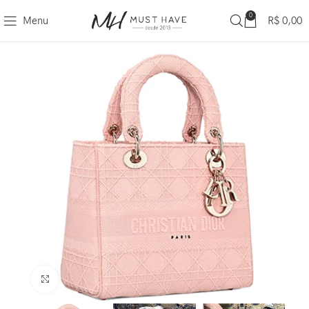
0
Menu
R$
0,00
Clique para ampliar