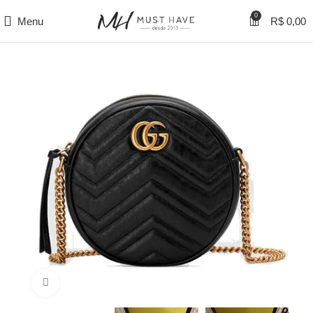
0
Menu
R$
0,00
Clique para ampliar