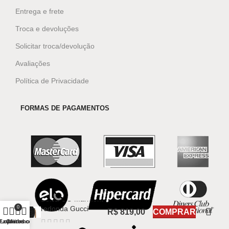
Entrega e frete
Troca e devoluções
Solicitar troca/devolução
Avaliações
Política de Privacidade
FORMAS DE PAGAMENTOS
Bolsa GG Marmont
0
redonda Gucci
R$
819,00
COMPRAR
Favoritos
Loja
Carrinho
Minha conta