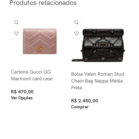
Produtos relacionados
Carteira Gucci GG
Bol
Bolsa Valen Roman Stud
Marmont card case
Chain Bag Nappa Média
R$
Preta
Ver
R$
470,00
Ver Opções
R$
2.450,00
Comprar