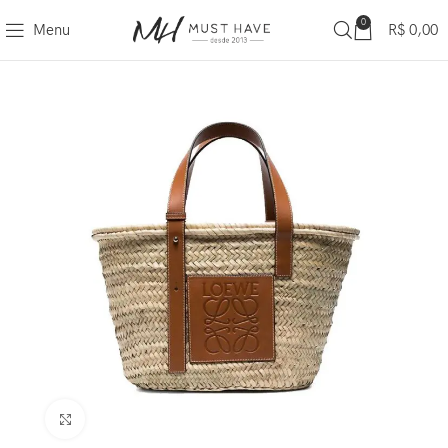
0
Menu
R$
0,00
Clique para ampliar