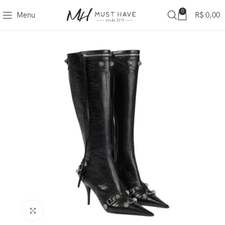
0
Menu
R$
0,00
Clique para ampliar