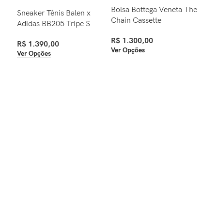
Bolsa Bottega Veneta The
Bol
Sneaker Tênis Balen x
Chain Cassette
Bor
Adidas BB205 Tripe S
R$
1.300,00
R$
R$
1.390,00
Ver Opções
Com
Ver Opções