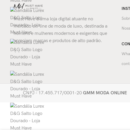
INS
Sobr
Must Have é uma loja digital atuante no
mercado on-line de moda de luxo, destinada a
Noss
homens e mulheres modernos e exigentes que
apreciam marcas e produtos de alto padrão.
CON
Wha
cont
CNPJ - 17.455.717/0001-20
GMM MODA ONLINE