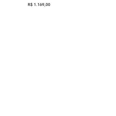
Ve
R$
1.169,00
Ver Opções