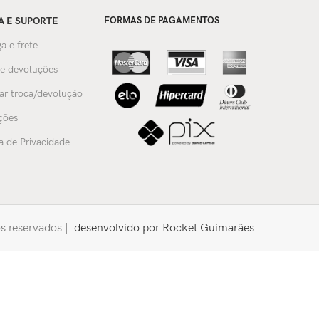
A E SUPORTE
FORMAS DE PAGAMENTOS
a e frete
 e devoluções
tar troca/devolução
ções
ca de Privacidade
os reservados |
desenvolvido por Rocket Guimarães