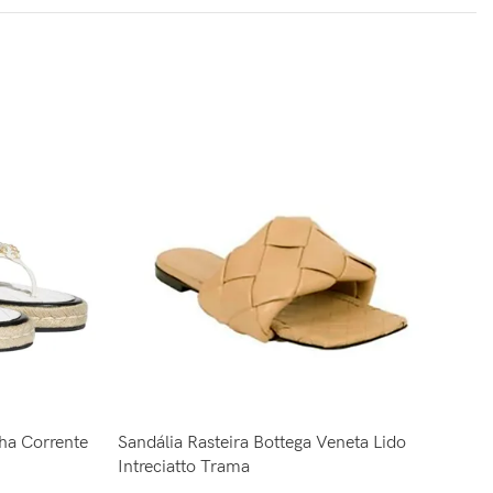
lha Corrente
Sandália Rasteira Bottega Veneta Lido
Sa
Intreciatto Trama
R$