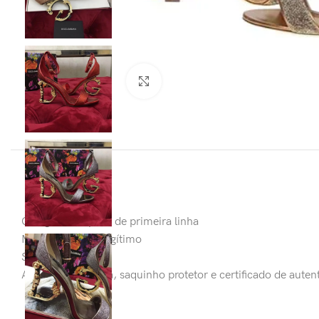
Clique para ampliar
Categoria: Réplica de primeira linha
Material: Couro legítimo
Salto: 10,5 cm
Acompanha: caixa, saquinho protetor e certificado de auten