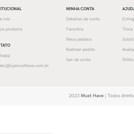
TITUCIONAL
MINHA CONTA
AJUD
e nós
Detalhes da conta
Entreg
os produtos
Favoritos
Troca
Meus pedidos
Solici
TATO
Rastrear pedido
Avalia
tsapp
Sair da conta
Políti
ato@lojamusthave.com.br
2023
Must Have
| Todos direit