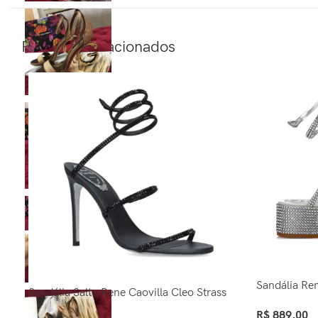
Produtos relacionados
Sandália Ren
Sandália Salto Rene Caovilla Cleo Strass
R$
889,00