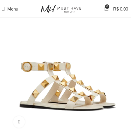
0
Menu
R$
0,00
Clique para ampliar