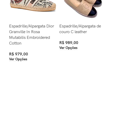
Espadrille/Alpargata Dior
Espadrille/Alpargata de
Clu
Granville In Rosa
couro C leather
R$
Mutabilis Embroidered
Ver
R$
989,00
Cotton
Ver Opções
R$
979,00
Ver Opções