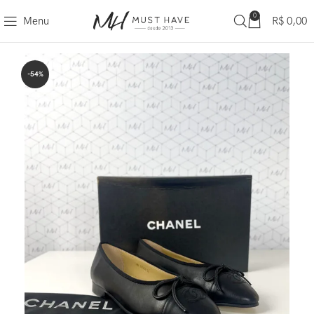
0
Menu
R$
0,00
-54%