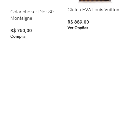
Clutch EVA Louis Vuitton
Cin
Colar choker Dior 30
Az
Montaigne
R$
889,00
Ver Opções
R$
R$
750,00
Ver
Comprar