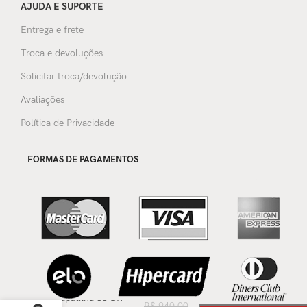
AJUDA E SUPORTE
Entrega e frete
Troca e devoluções
Solicitar troca/devolução
Avaliações
Política de Privacidade
FORMAS DE PAGAMENTOS
Sapatilha 33 BR
R$
940,00