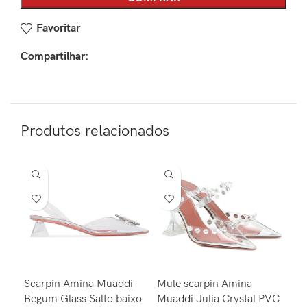
Favoritar
Compartilhar:
Produtos relacionados
Scarpin Amina Muaddi
Mule scarpin Amina
Bot
Begum Glass Salto baixo
Muaddi Julia Crystal PVC
Lou