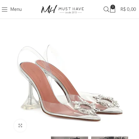
0
Menu
R$
0,00
Clique para ampliar