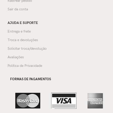
Rastrear pedido
Sair da conta
AJUDA E SUPORTE
Entrega e frete
Troca e devoluções
Solicitar troca/devolução
Avaliações
Política de Privacidade
FORMAS DE PAGAMENTOS