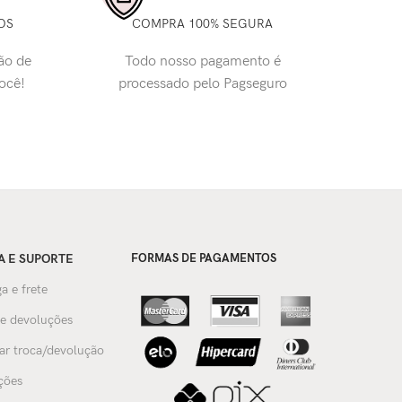
OS
COMPRA 100% SEGURA
ão de
Todo nosso pagamento é
você!
processado pelo Pagseguro
A E SUPORTE
FORMAS DE PAGAMENTOS
a e frete
 e devoluções
tar troca/devolução
ções