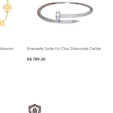
 Blossom
Bracelete Juste Un Clou Diamonds Cartier
Bo
R$
789,00
R$
Ver Opções
Ve