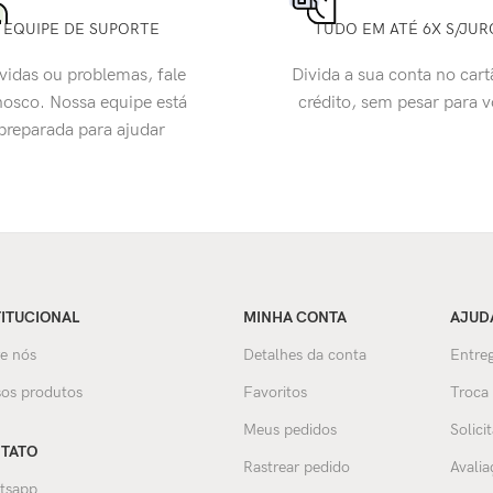
EQUIPE DE SUPORTE
TUDO EM ATÉ 6X S/JUR
vidas ou problemas, fale
Divida a sua conta no cart
osco. Nossa equipe está
crédito, sem pesar para 
preparada para ajudar
TITUCIONAL
MINHA CONTA
AJUD
e nós
Detalhes da conta
Entreg
os produtos
Favoritos
Troca
Meus pedidos
Solici
TATO
Rastrear pedido
Avalia
tsapp