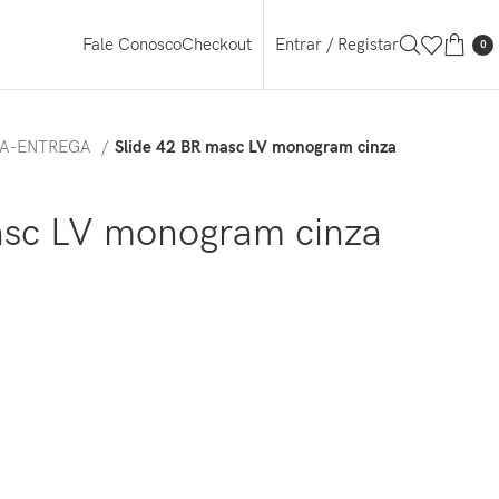
Entrar / Registar
Fale Conosco
Checkout
0
TA-ENTREGA
Slide 42 BR masc LV monogram cinza
asc LV monogram cinza