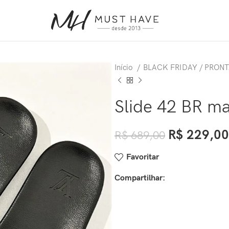
Início
BLACK FRIDAY / PRON
Slide 42 BR m
R$
229,00
R$
689,00
Favoritar
Compartilhar: