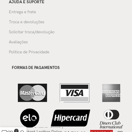
AJUDA E SUPORTE
Entrega e frete
Troca e devoluções
Solicitar troca/devolução
Avaliações
Política de Privacidade
FORMAS DE PAGAMENTOS
Tênis Sneaker Glittery
0
Patent Leather Dolce