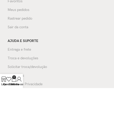
Favoritos
Meus pedidos
Rastrear pedido
Sair da conta
AJUDA E SUPORTE
Entrega e frete
Troca e devoluções
Solicitar troca/devolução
Avaliações
0
Política de Privacidade
Loja
Favoritos
Carrinho
Minha conta
FORMAS DE PAGAMENTOS