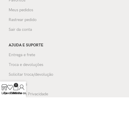
Favoritos
Meus pedidos
Rastrear pedido
Sair da conta
AJUDA E SUPORTE
Entrega e frete
Troca e devoluções
Solicitar troca/devolução
Avaliações
0
Loja
Favoritos
Carrinho
Minha conta
Política de Privacidade
FORMAS DE PAGAMENTOS