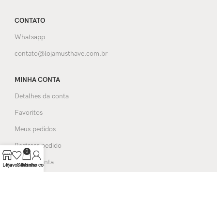
CONTATO
Whatsapp
contato@lojamusthave.com.br
MINHA CONTA
Detalhes da conta
Favoritos
Meus pedidos
Rastrear pedido
0
Sair da conta
Loja
Favoritos
Carrinho
Minha conta
AJUDA E SUPORTE
Entrega e frete