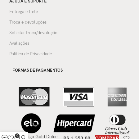
AJUDA E SUPORTE
Entrega e frete
Troca e devoluções
Solicitar troca/devolução
Avaliações
Política de Privacidade
FORMAS DE PAGAMENTOS
Bolsa Girls Baroque
0
Logo Gold Dolce
R$
1.350,00
COMPRAR