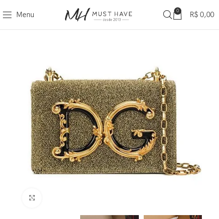
0
Menu
R$
0,00
Clique para ampliar