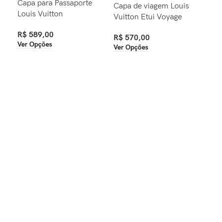
Capa para Passaporte
Capa de viagem Louis
Bol
Louis Vuitton
Vuitton Etui Voyage
Lou
R$
589,00
R$
570,00
R$
Ver Opções
Ver Opções
Ver