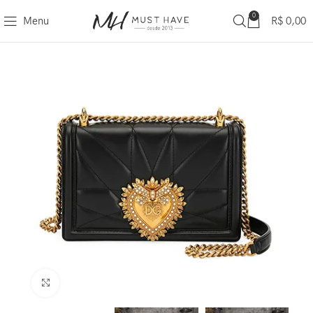
0
Menu
R$
0,00
Clique para ampliar