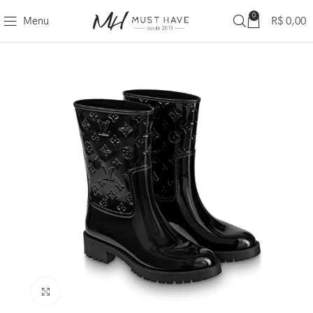
0
Menu
R$
0,00
Clique para ampliar