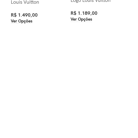
Logo Louis Vuitton
Buc
Louis Vuitton
R$
1.189,00
R$
R$
1.490,00
Ver Opções
Ver
Ver Opções