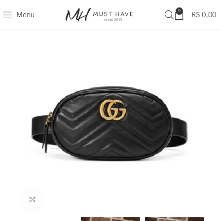
0
Menu
R$
0,00
Clique para ampliar