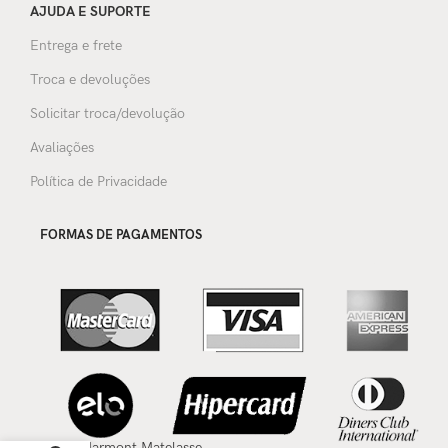
AJUDA E SUPORTE
Entrega e frete
Troca e devoluções
Solicitar troca/devolução
Avaliações
Política de Privacidade
FORMAS DE PAGAMENTOS
Pochete Gucci – GG
Marmont Matelasse