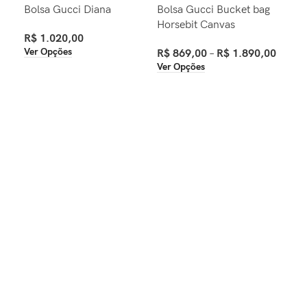
Bolsa Gucci Diana
Bolsa Gucci Bucket bag
Bol
Horsebit Canvas
Mat
R$
1.020,00
Han
Ver Opções
R$
869,00
–
R$
1.890,00
Ver Opções
R$
Ver