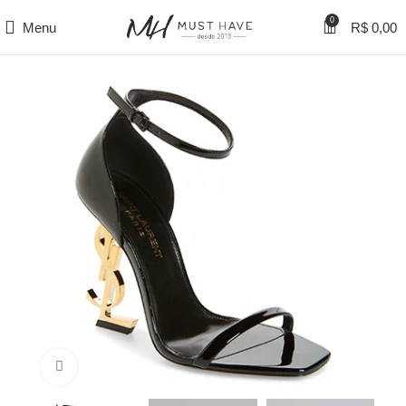
0
Menu
R$
0,00
Clique para ampliar