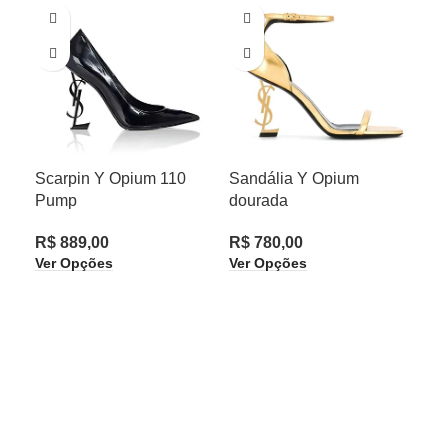
Scarpin Y Opium 110
Sandália Y Opium
San
Pump
dourada
Do
R$
889,00
R$
780,00
R$
Ver Opções
Ver Opções
Ver