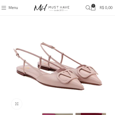
0
Menu
R$
0,00
Clique para ampliar