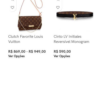
Clutch Favorite Louis
Cinto LV Initiales
Bra
Vuitton
Reversível Monogram
Tif
R$
869,00
–
R$
949,00
R$
590,00
R$
Ver Opções
Ver Opções
Ver