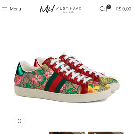
0
Menu
R$
0,00
Clique para ampliar