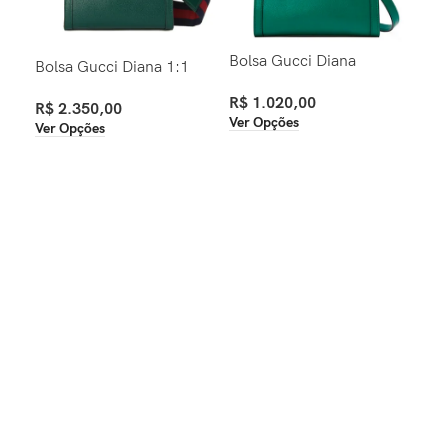
Bolsa Gucci Diana
Bolsa Gucci Diana 1:1
Bol
Mat
R$
1.020,00
R$
2.350,00
Han
Ver Opções
Ver Opções
R$
Ver