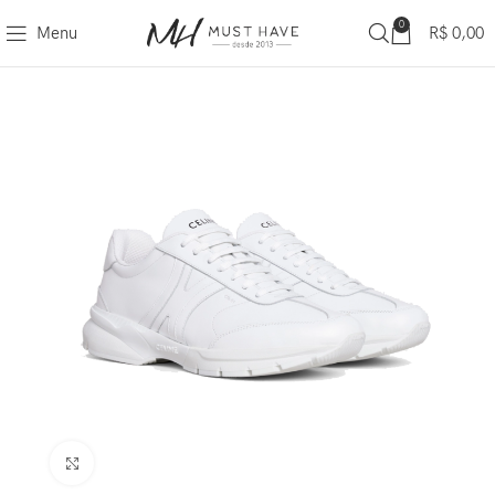
0
Menu
R$
0,00
Clique para ampliar