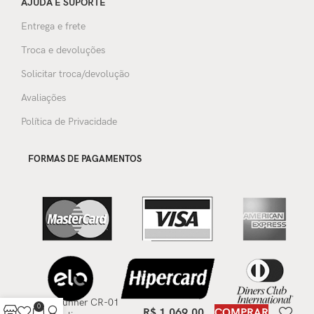
AJUDA E SUPORTE
Entrega e frete
Troca e devoluções
Solicitar troca/devolução
Avaliações
Política de Privacidade
FORMAS DE PAGAMENTOS
Tênis Sneaker
Runner CR-01
0
R$
1.069,00
COMPRAR