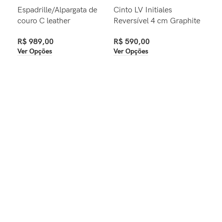
Espadrille/Alpargata de
Cinto LV Initiales
Cin
couro C leather
Reversível 4 cm Graphite
Az
R$
989,00
R$
590,00
R$
Ver Opções
Ver Opções
Ver